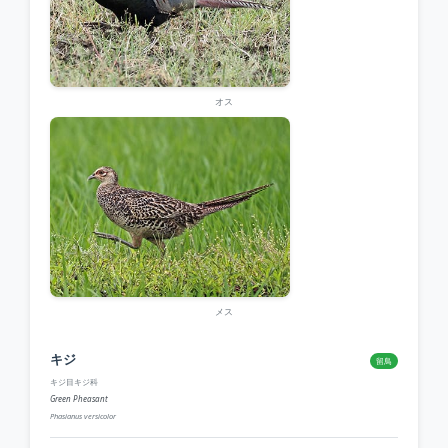
オス
メス
キジ
留鳥
キジ目キジ科
Green Pheasant
Phasianus versicolor