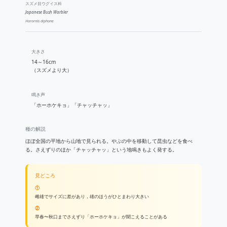
スズメ目ウグイス科
Japanese Bush Warbler
Horornis diphone
大きさ
14～16cm
（スズメより大）
鳴き声
「ホーホケキョ」「チャッチャッ」
種の解説
ほぼ全国の平地から山地で見られる。やぶの中を移動して昆虫などを食べ
る。さえずりのほか「チャッチャッ」という地鳴きもよく発する。
見どころ
①
雌雄でサイズに差があり，雄のほうがひとまわり大きい
②
早春〜秋口までさえずり「ホーホケキョ」が聞こえることがある