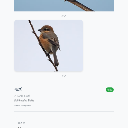
オス
メス
モズ
留鳥
スズメ目モズ科
Bull-headed Shrike
Lanius bucephalus
大きさ