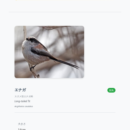
エナガ
留鳥
スズメ目エナガ科
Long-tailed Tit
Aegithalos caudatus
大きさ
14cm