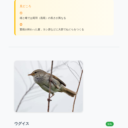
見どころ
①
雄と雌では尾羽（燕尾）の長さが異なる
②
繁殖が終わった夏，ヨシ原などに大群でねぐらをつくる
ウグイス
留鳥