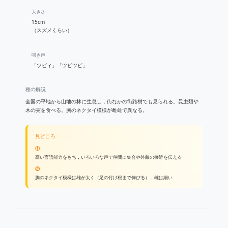
大きさ
15cm
（スズメくらい）
鳴き声
「ツピィ」「ツピツピ」
種の解説
全国の平地から山地の林に生息し，街なかの街路樹でも見られる。昆虫類や
木の実を食べる。胸のネクタイ模様が雌雄で異なる。
見どころ
①
高い言語能力をもち，いろいろな声で仲間に集合や外敵の接近を伝える
②
胸のネクタイ模様は雄が太く（足の付け根まで伸びる），雌は細い