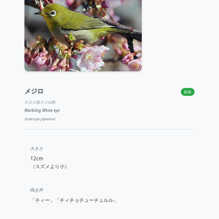
メジロ
留鳥
スズメ目メジロ科
Warbling White-eye
Zosterops japonicus
大きさ
12cm
（スズメより小）
鳴き声
「チィー」「チィチョチューチュルル」