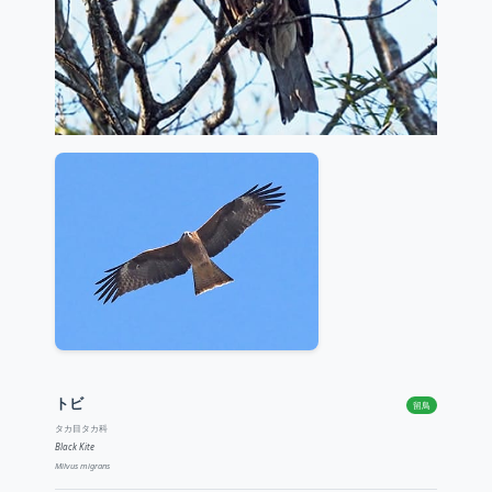
トビ
留鳥
タカ目タカ科
Black Kite
Milvus migrans