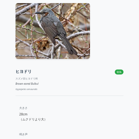
ヒヨドリ
留鳥
スズメ目ヒヨドリ科
Brown-eared Bulbul
Hypsipetes amaurotis
大きさ
28cm
（ムクドリより大）
鳴き声