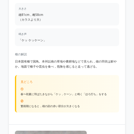
大きさ
雄81cm，雌58cm
（カラスより大）
鳴き声
「ケッ ケッケーン」
種の解説
日本固有種で国鳥。本州以南の草地や農耕地などで見られ，雄の羽衣は鮮や
か。地面で種子や昆虫を食べ，危険を感じると走って逃げる。
見どころ
①
春〜初夏に羽ばたきながら「ケッ，ケーン」と鳴く「ほろ打ち」をする
②
繁殖期になると，雄の顔の赤い部分が大きくなる