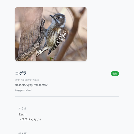
コゲラ
留鳥
キツツキ目キツツキ科
Japanese Pygmy Woodpecker
Yungipicus kizuki
大きさ
15cm
（スズメくらい）
鳴き声