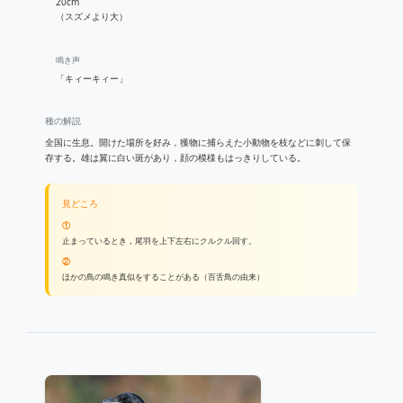
20cm
（スズメより大）
鳴き声
「キィーキィー」
種の解説
全国に生息。開けた場所を好み，獲物に捕らえた小動物を枝などに刺して保
存する。雄は翼に白い斑があり，顔の模様もはっきりしている。
見どころ
①
止まっているとき，尾羽を上下左右にクルクル回す。
②
ほかの鳥の鳴き真似をすることがある（百舌鳥の由来）