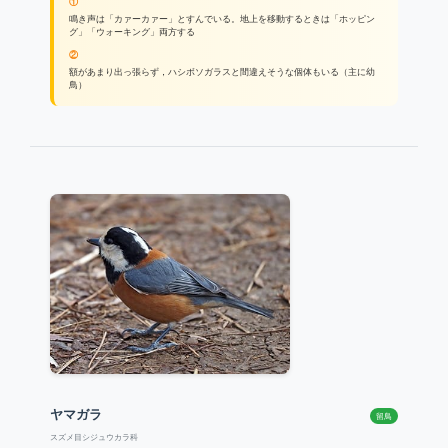
①
鳴き声は「カァーカァー」とすんでいる。地上を移動するときは「ホッピン
グ」「ウォーキング」両方する
②
額があまり出っ張らず，ハシボソガラスと間違えそうな個体もいる（主に幼
鳥）
ヤマガラ
留鳥
スズメ目シジュウカラ科