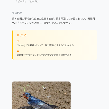
「ピーヨ」「ヒーヨ」
種の解説
日本全国の平地から山地に生息するが，日本周辺でしか見られない。雌雄同
色で「ピーヨ」などど鳴く。雑食性でなんでも食べる。
見どころ
①
ツバキなどの花粉がついて，嘴が黄色く見えることがある
②
短時間だがホバリングして木の実や花の蜜を採食できる