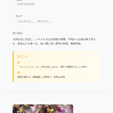
（スズメより小）
鳴き声
「ジュリリリ…」「チリリリ…」
種の解説
九州以北に生息し，シマエナガは北海道の亜種。平地から山地の林で見ら
れ，昆虫などを食べる。短い嘴と長い尾羽が特徴。雌雄同色。
見どころ
①
「ジュリジュリ」という声を発しながら，群れで移動することが多い
②
成鳥の眼の上（眼瞼輪）は黄色で，幼鳥は赤色