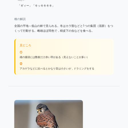
「ギィー」「キッキキキキ」
種の解説
全国の平地～低山の林で見られる。冬はカラ類などと1つの集団（混群）をつ
くって行動する。雌雄ほぼ同色で，樹皮下の虫などを食べる。
見どころ
①
雄の後頭には数枚だけ赤い羽がある（見えないことが多い）
②
アカゲラなどに比べるとかなり音は小さいが，ドラミングをする