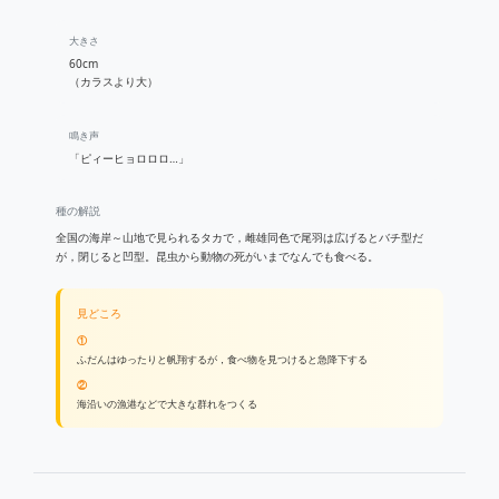
大きさ
60cm
（カラスより大）
鳴き声
「ピィーヒョロロロ…」
種の解説
全国の海岸～山地で見られるタカで，雌雄同色で尾羽は広げるとバチ型だ
が，閉じると凹型。昆虫から動物の死がいまでなんでも食べる。
見どころ
①
ふだんはゆったりと帆翔するが，食べ物を見つけると急降下する
②
海沿いの漁港などで大きな群れをつくる