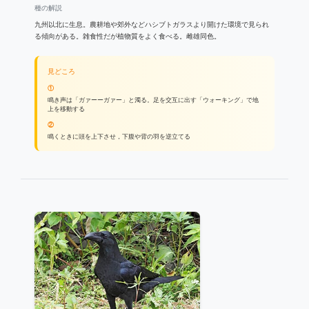
種の解説
九州以北に生息。農耕地や郊外などハシブトガラスより開けた環境で見られ
る傾向がある。雑食性だが植物質をよく食べる。雌雄同色。
見どころ
①
鳴き声は「ガァーーガァー」と濁る。足を交互に出す「ウォーキング」で地
上を移動する
②
鳴くときに頭を上下させ，下腹や背の羽を逆立てる