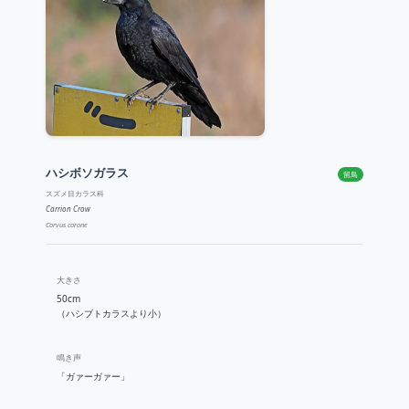
ハシボソガラス
留鳥
スズメ目カラス科
Carrion Crow
Corvus corone
大きさ
50cm
（ハシブトカラスより小）
鳴き声
「ガァーガァー」