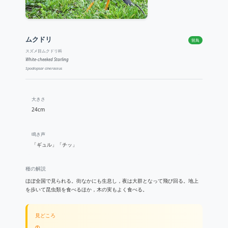
ムクドリ
留鳥
スズメ目ムクドリ科
White-cheeked Starling
Spodiopsar cineraceus
大きさ
24cm
鳴き声
「ギュル」「チッ」
種の解説
ほぼ全国で見られる。街なかにも生息し，夜は大群となって飛び回る。地上
を歩いて昆虫類を食べるほか，木の実もよく食べる。
見どころ
①