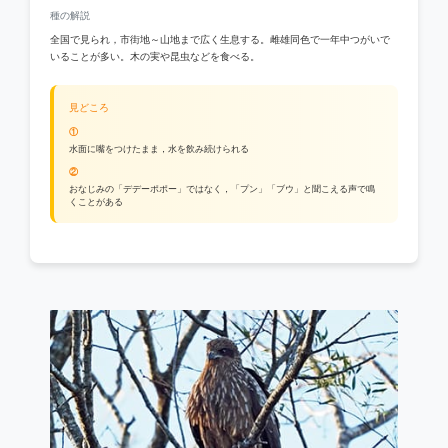
種の解説
全国で見られ，市街地～山地まで広く生息する。雌雄同色で一年中つがいで
いることが多い。木の実や昆虫などを食べる。
見どころ
①
水面に嘴をつけたまま，水を飲み続けられる
②
おなじみの「デデーポポー」ではなく，「プン」「ブウ」と聞こえる声で鳴
くことがある