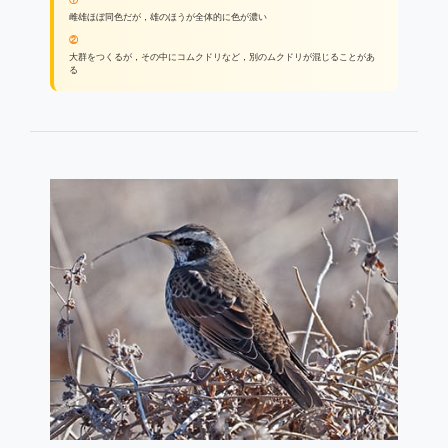
雌雄ほぼ同色だが，雄のほうが全体的に色が濃い
②
大群をつくるが，その中にコムクドリなど，別のムクドリが混じることがあ
る