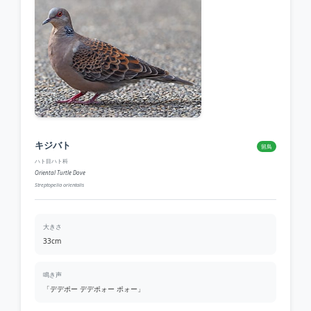
キジバト
留鳥
ハト目ハト科
Oriental Turtle Dove
Streptopelia orientalis
大きさ
33cm
鳴き声
「デデポー デデポォー ポォー」