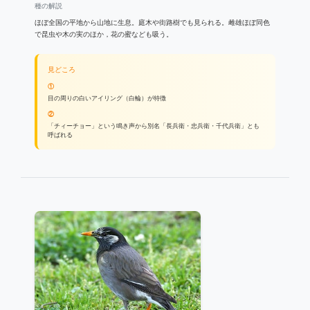
種の解説
ほぼ全国の平地から山地に生息。庭木や街路樹でも見られる。雌雄ほぼ同色
で昆虫や木の実のほか，花の蜜なども吸う。
見どころ
①
目の周りの白いアイリング（白輪）が特徴
②
「チィーチョー」という鳴き声から別名「長兵衛・忠兵衛・千代兵衛」とも
呼ばれる