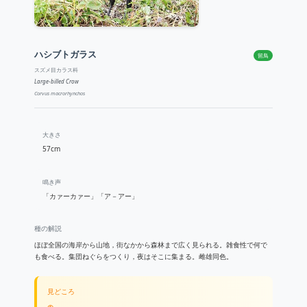
ハシブトガラス
留鳥
スズメ目カラス科
Large-billed Crow
Corvus macrorhynchos
大きさ
57cm
鳴き声
「カァーカァー」「ア－アー」
種の解説
ほぼ全国の海岸から山地，街なかから森林まで広く見られる。雑食性で何で
も食べる。集団ねぐらをつくり，夜はそこに集まる。雌雄同色。
見どころ