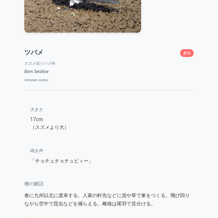
ツバメ
夏鳥
スズメ目ツバメ科
Barn Swallow
Hirundo rustica
大きさ
17cm
（スズメより大）
鳴き声
「チョチュチョチュビィー」
種の解説
春に九州以北に渡来する。人家の軒先などに泥や草で巣をつくる。飛び回り
ながら空中で昆虫などを捕らえる。雌雄は尾羽で見分ける。