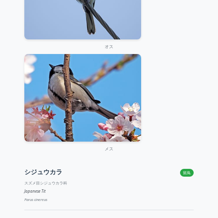
オス
メス
シジュウカラ
留鳥
スズメ目シジュウカラ科
Japanese Tit
Parus cinereus