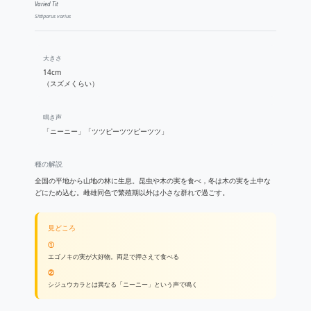
Varied Tit
Sittiparus varius
大きさ
14cm
（スズメくらい）
鳴き声
「ニーニー」「ツツピーツツピーツツ」
種の解説
全国の平地から山地の林に生息。昆虫や木の実を食べ，冬は木の実を土中な
どにため込む。雌雄同色で繁殖期以外は小さな群れで過ごす。
見どころ
①
エゴノキの実が大好物。両足で押さえて食べる
②
シジュウカラとは異なる「ニーニー」という声で鳴く