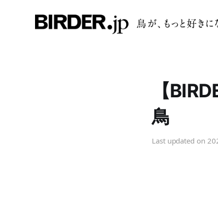
【BIR
鳥
Last updated on
20