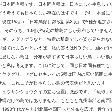
日本固有種です。日本固有種は、日本にしか生息して
どう考えても日本らしい存在のはずです。でも、本当に
現在16種（『日本鳥類目録改訂第8版』で5種が追加さ
］。そのうち、10種が特定の離島にしか分布していませ
シギ、ノグチゲラなど、特定の離島でしか姿が見られな
が当てはまるかといえば、私の答えはNOです。国内だ
生息しない鳥は、分布が狭すぎて日本らしい鳥、いい換
いと私は考えます。これに対して、同じ日本固有種でも
カヤクグリ、セグロセキレイの5種は国内の広い範囲に
せん。これこそが日本らしい鳥の代表例だと思います。
ュウサンショウクイの立ち位置は微妙です。「琉球」
沖縄だけの鳥ではありません。もともと九州南部と南西
、1990年代から九州北部や四国へと分布を広げ、近年