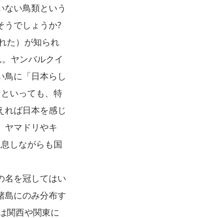
いない鳥類という
そうでしょうか?
れた）が知られ
ん。ヤンバルクイ
い鳥に「日本らし
けといっても、特
えれば日本を感じ
、ヤマドリやキ
生息しながらも国
の名を冠してはい
諸島にのみ分布す
では関西や関東に