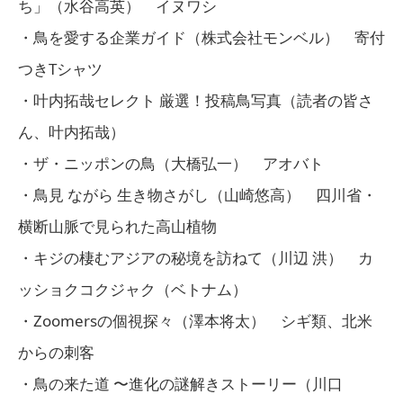
ち」（水谷高英） イヌワシ
・鳥を愛する企業ガイド（株式会社モンベル） 寄付
つきTシャツ
・叶内拓哉セレクト 厳選！投稿鳥写真（読者の皆さ
ん、叶内拓哉）
・ザ・ニッポンの鳥（大橋弘一） アオバト
・鳥見 ながら 生き物さがし（山崎悠高） 四川省・
横断山脈で見られた高山植物
・キジの棲むアジアの秘境を訪ねて（川辺 洪） カ
ッショクコクジャク（ベトナム）
・Zoomersの個視探々（澤本将太） シギ類、北米
からの刺客
・鳥の来た道 〜進化の謎解きストーリー（川口