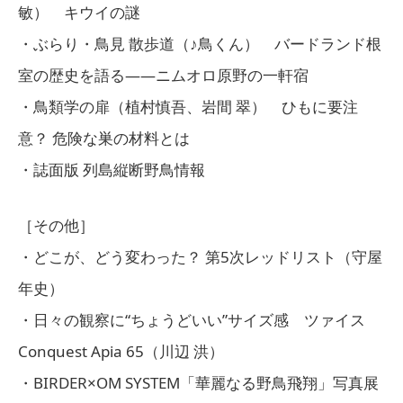
敏） キウイの謎
・ぶらり・鳥見 散歩道（♪鳥くん） バードランド根
室の歴史を語る――ニムオロ原野の一軒宿
・鳥類学の扉（植村慎吾、岩間 翠） ひもに要注
意？ 危険な巣の材料とは
・誌面版 列島縦断野鳥情報
［その他］
・どこが、どう変わった？ 第5次レッドリスト（守屋
年史）
・日々の観察に“ちょうどいい”サイズ感 ツァイス
Conquest Apia 65（川辺 洪）
・BIRDER×OM SYSTEM「華麗なる野鳥飛翔」写真展