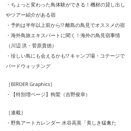
・ちょっと変わった鳥体験ができる！機材の貸し出し
やツアー紹介がある宿
・予約は半年以上前から!? 離島の鳥見でオススメの宿
・海外鳥旅エキスパートに聞く！海外の鳥見宿事情
（川辺 洪・菅原貴徳）
・珍しい鳥にも会えるかも!? キャンプ場・コテージで
バードウォッチング
［BIRDER Graphics］
・【特別増ページ】狗鷲（吉野俊幸）
［連載］
・野鳥アートカレンダー 水谷高英「美しき猛禽た