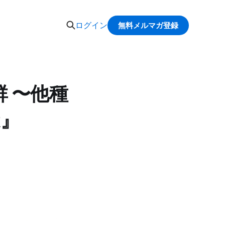
ログイン
無料メルマガ登録
 〜他種
R』