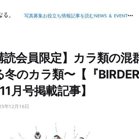
写真募集
お役立ち情報
記事を読む
NEWS ＆ EVENT
購読会員限定】カラ類の混群
冬のカラ類〜【『BIRDE
年11月号掲載記事】
25年12月16日